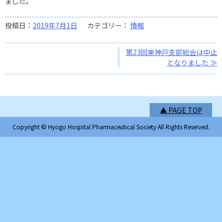
ました。
投稿日：
2019年7月1日
カテゴリー：
情報
投
第23回東神戸支部総会は中止
となりました
稿
ナ
ビ
▲ PAGE TOP
ゲ
Copyright © Hyogo Hospital Pharmaceutical Society All Rights Reserved.
ー
シ
ョ
ン