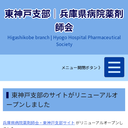
コ
ン
東神戸支部｜兵庫県病院薬剤
テ
ン
師会
ツ
Higashikobe branch | Hyogo Hospital Pharmaceutical
へ
Society
ス
キ
ッ
プ
メニュー開閉ボタン 》
東神戸支部のサイトがリニューアルオ
ープンしました
兵庫県病院薬剤師会・東神戸支部サイト
がリニューアルオープンし