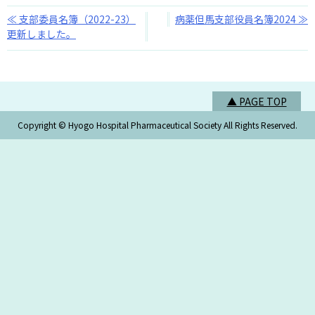
投
支部委員名簿（2022-23）
病薬但馬支部役員名簿2024
更新しました。
稿
ナ
ビ
▲ PAGE TOP
ゲ
Copyright © Hyogo Hospital Pharmaceutical Society All Rights Reserved.
ー
シ
ョ
ン