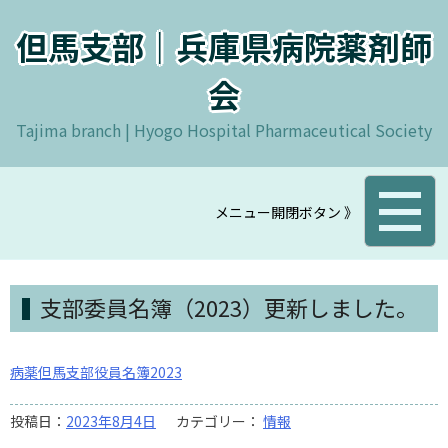
コ
ン
但馬支部｜兵庫県病院薬剤師
テ
ン
会
ツ
Tajima branch | Hyogo Hospital Pharmaceutical Society
へ
ス
キ
ッ
メニュー開閉ボタン 》
プ
支部委員名簿（2023）更新しました。
病薬但馬支部役員名簿2023
投稿日：
2023年8月4日
カテゴリー：
情報