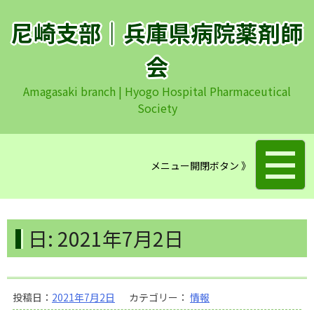
コ
ン
尼崎支部｜兵庫県病院薬剤師
テ
ン
会
ツ
Amagasaki branch | Hyogo Hospital Pharmaceutical
へ
Society
ス
キ
ッ
プ
メニュー開閉ボタン 》
日:
2021年7月2日
投稿日：
2021年7月2日
カテゴリー：
情報