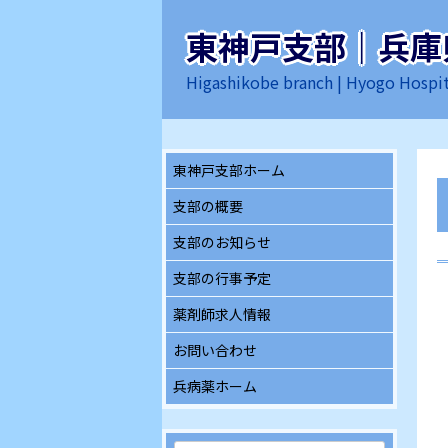
コ
ン
東神戸支部｜兵庫
テ
Higashikobe branch | Hyogo Hospit
ン
ツ
へ
ス
東神戸支部ホーム
キ
ッ
支部の概要
プ
支部のお知らせ
支部の行事予定
薬剤師求人情報
お問い合わせ
兵病薬ホーム