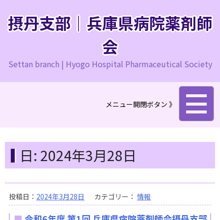
コ
ン
摂丹支部｜兵庫県病院薬剤師
テ
ン
会
ツ
Settan branch | Hyogo Hospital Pharmaceutical Society
へ
ス
キ
ッ
メニュー開閉ボタン 》
プ
日:
2024年3月28日
投稿日：
2024年3月28日
カテゴリー：
情報
令和6年度 第1回 兵庫県病院薬剤師会摂丹支部