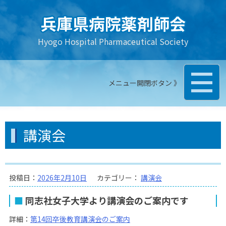
コ
ン
兵庫県病院薬剤師会
テ
Hyogo Hospital Pharmaceutical Society
ン
ツ
へ
ス
メニュー開閉ボタン 》
キ
ッ
プ
講演会
投稿日：
2026年2月10日
カテゴリー：
講演会
同志社女子大学より講演会のご案内です
詳細：
第14回卒後教育講演会のご案内